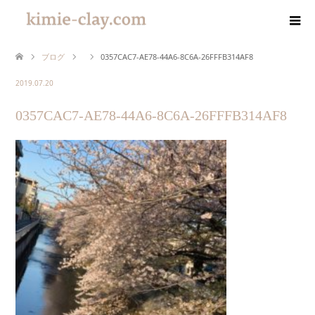
ブログ
0357CAC7-AE78-44A6-8C6A-26FFFB314AF8
2019.07.20
0357CAC7-AE78-44A6-8C6A-26FFFB314AF8