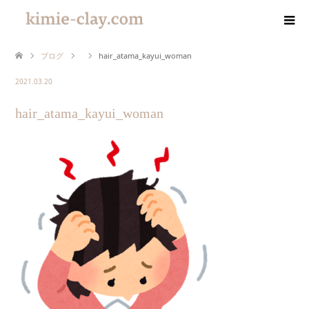
ブログ
hair_atama_kayui_woman
2021.03.20
hair_atama_kayui_woman