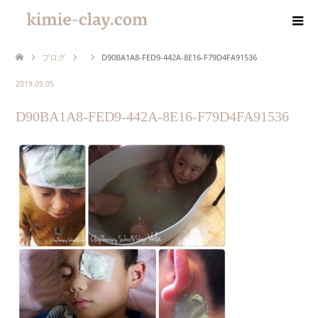
ブログ
D90BA1A8-FED9-442A-8E16-F79D4FA91536
2019.09.05
D90BA1A8-FED9-442A-8E16-F79D4FA91536